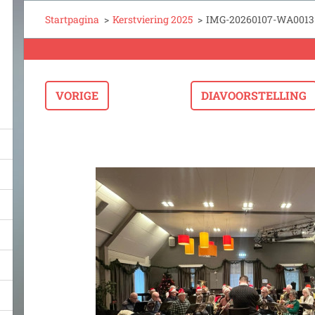
Startpagina
>
Kerstviering 2025
>
IMG-20260107-WA0013.
VORIGE
DIAVOORSTELLING