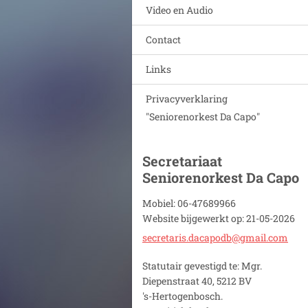
Video en Audio
Contact
Links
Privacyverklaring
"Seniorenorkest Da Capo"
Secretariaat
Seniorenorkest Da Capo
Mobiel: 06-47689966
Website bijgewerkt op: 21-05-2026
secretar
is.dacap
odb@gmai
l.com
Statutair gevestigd te: Mgr.
Diepenstraat 40, 5212 BV
's-Hertogenbosch.