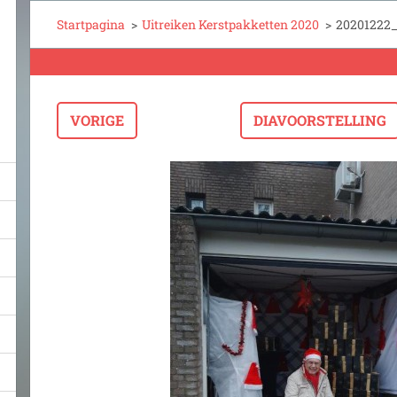
Startpagina
>
Uitreiken Kerstpakketten 2020
>
20201222_1
VORIGE
DIAVOORSTELLING