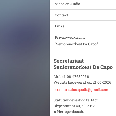
Video en Audio
Contact
Links
Privacyverklaring
"Seniorenorkest Da Capo"
Secretariaat
Seniorenorkest Da Capo
Mobiel: 06-47689966
Website bijgewerkt op: 21-05-2026
secretar
is.dacap
odb@gmai
l.com
Statutair gevestigd te: Mgr.
Diepenstraat 40, 5212 BV
's-Hertogenbosch.