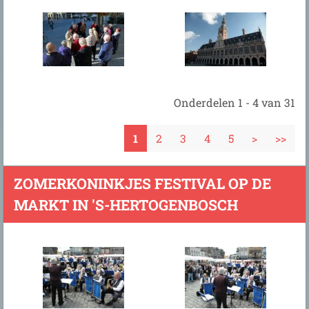
Onderdelen 1 - 4 van 31
1
2
3
4
5
>
>>
ZOMERKONINKJES FESTIVAL OP DE
MARKT IN 'S-HERTOGENBOSCH