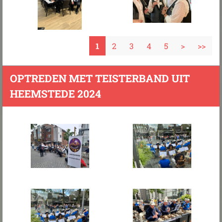
1
2
3
4
5
>
>>
OPTREDEN MET TEISTERBAND UIT
HEEMSTEDE 2024