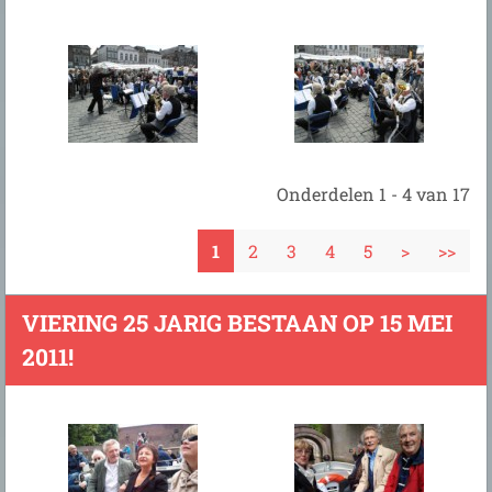
Onderdelen 1 - 4 van 17
1
2
3
4
5
>
>>
VIERING 25 JARIG BESTAAN OP 15 MEI
2011!