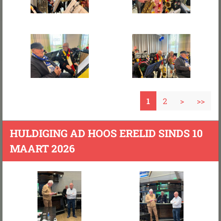
1
2
>
>>
HULDIGING AD HOOS ERELID SINDS 10
MAART 2026