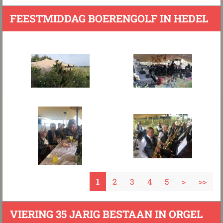
FEESTMIDDAG BOERENGOLF IN HEDEL
1
2
3
4
5
>
>>
VIERING 35 JARIG BESTAAN IN ORGEL