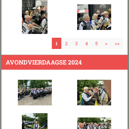
1
2
3
4
5
>
>>
AVONDVIERDAAGSE 2024