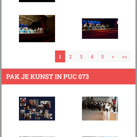
1
2
3
4
5
>
>>
PAK JE KUNST IN PUC 073