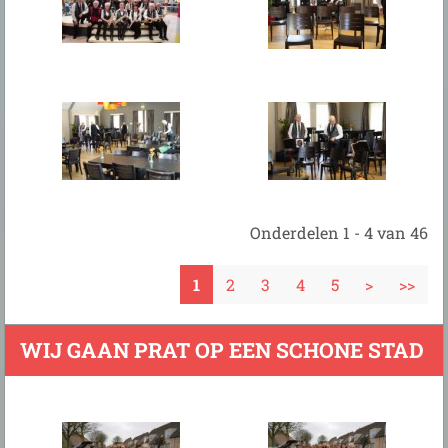
Onderdelen 1 - 4 van 46
1
2
3
4
5
>
>>
WIJ GAAN PRAT OP EEN SCHONE STAD