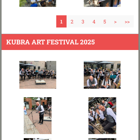
1
2
3
4
5
>
>>
KUBRA ART FESTIVAL 2025