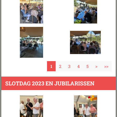
1
2
3
4
5
>
>>
SLOTDAG 2023 EN JUBILARISSEN