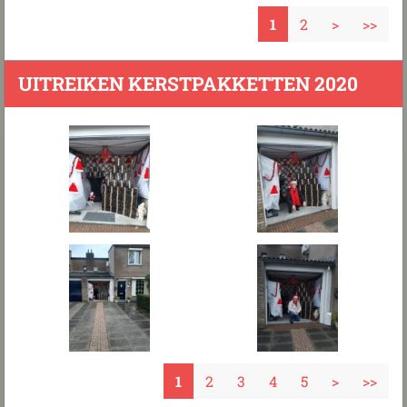
1
2
>
>>
UITREIKEN KERSTPAKKETTEN 2020
1
2
3
4
5
>
>>