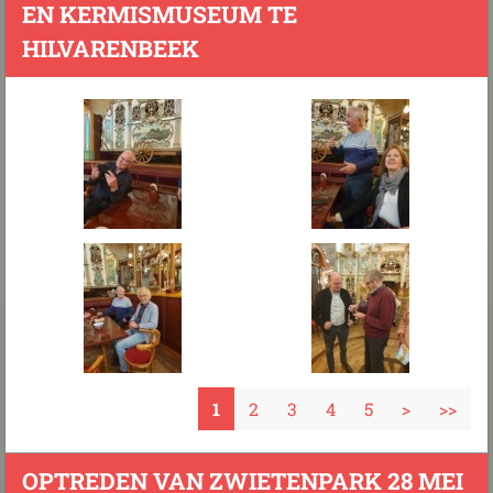
EN KERMISMUSEUM TE
HILVARENBEEK
1
2
3
4
5
>
>>
OPTREDEN VAN ZWIETENPARK 28 MEI