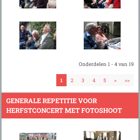
Onderdelen 1 - 4 van 19
1
2
3
4
5
>
>>
GENERALE REPETITIE VOOR
HERFSTCONCERT MET FOTOSHOOT