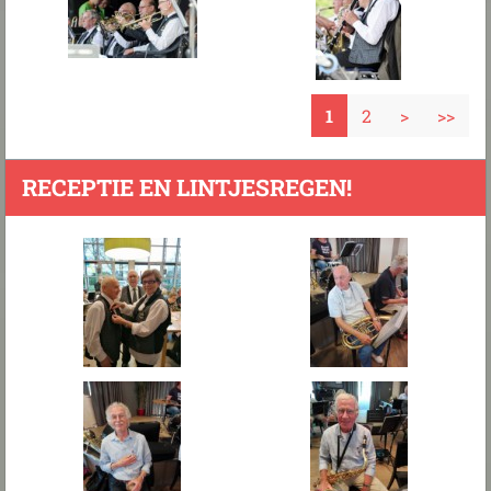
1
2
>
>>
RECEPTIE EN LINTJESREGEN!