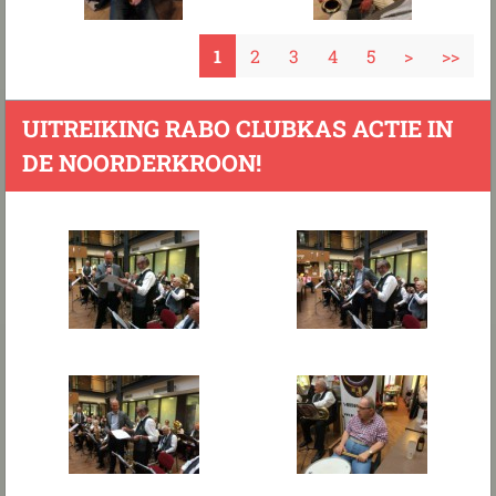
1
2
3
4
5
>
>>
UITREIKING RABO CLUBKAS ACTIE IN
DE NOORDERKROON!