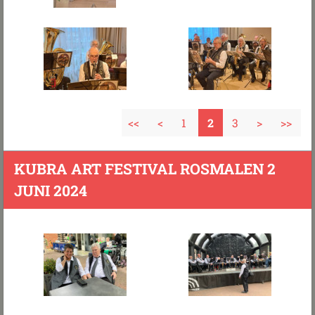
<<
<
1
2
3
>
>>
KUBRA ART FESTIVAL ROSMALEN 2
JUNI 2024