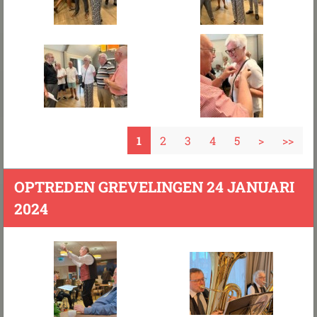
1
2
3
4
5
>
>>
OPTREDEN GREVELINGEN 24 JANUARI
2024