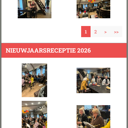
1
2
>
>>
NIEUWJAARSRECEPTIE 2026