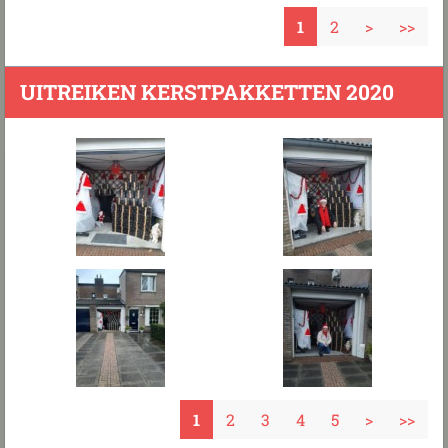
1
2
>
>>
UITREIKEN KERSTPAKKETTEN 2020
1
2
3
4
5
>
>>