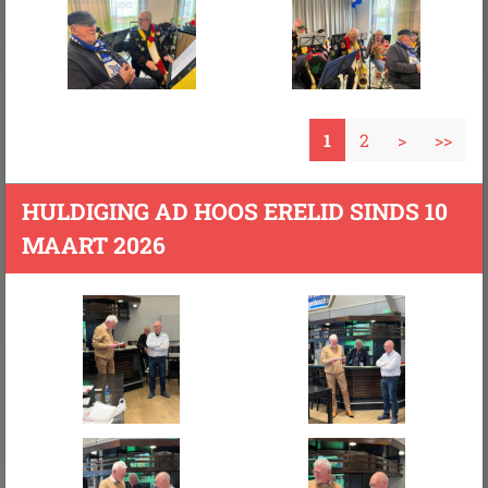
1
2
>
>>
HULDIGING AD HOOS ERELID SINDS 10
MAART 2026