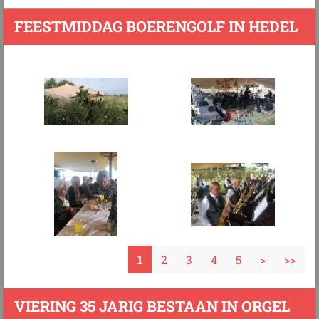
FEESTMIDDAG BOERENGOLF IN HEDEL
1
2
3
4
5
>
>>
VIERING 35 JARIG BESTAAN IN ORGEL