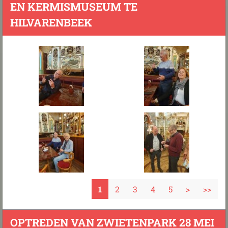
EN KERMISMUSEUM TE
HILVARENBEEK
1
2
3
4
5
>
>>
OPTREDEN VAN ZWIETENPARK 28 MEI