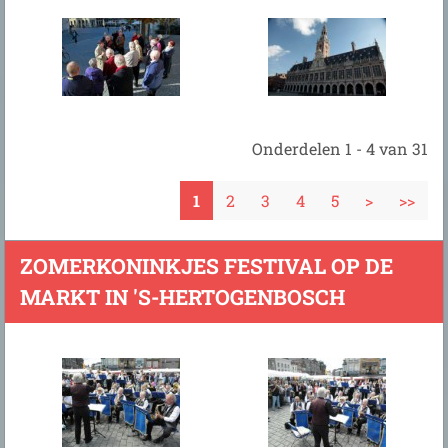
Onderdelen 1 - 4 van 31
1
2
3
4
5
>
>>
ZOMERKONINKJES FESTIVAL OP DE
MARKT IN 'S-HERTOGENBOSCH