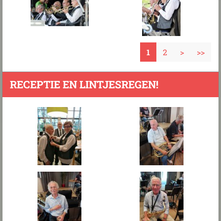
1
2
>
>>
RECEPTIE EN LINTJESREGEN!