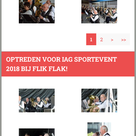
1
2
>
>>
OPTREDEN VOOR IAG SPORTEVENT
2018 BIJ FLIK FLAK!