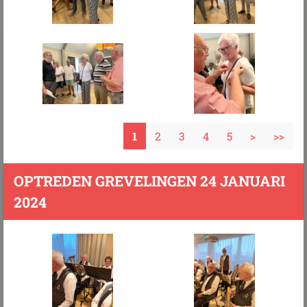
1
2
3
4
5
>
>>
OPTREDEN GREVELINGEN 24 JANUARI
2024