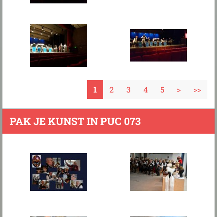
1
2
3
4
5
>
>>
PAK JE KUNST IN PUC 073