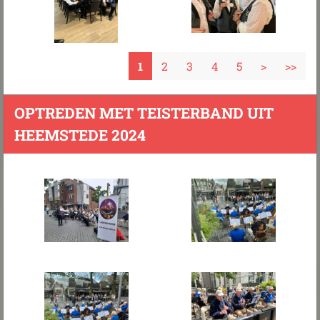
1
2
3
4
5
>
>>
OPTREDEN MET TEISTERBAND UIT
HEEMSTEDE 2024