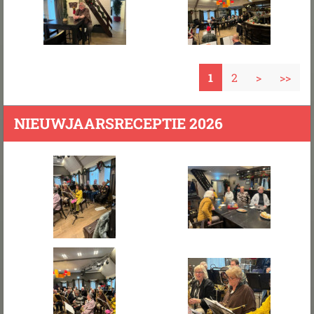
1
2
>
>>
NIEUWJAARSRECEPTIE 2026