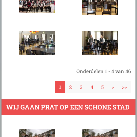
Onderdelen 1 - 4 van 46
1
2
3
4
5
>
>>
WIJ GAAN PRAT OP EEN SCHONE STAD