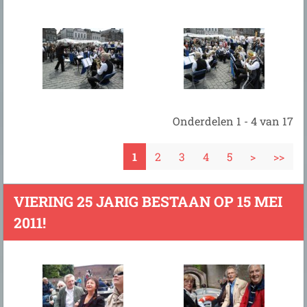
Onderdelen 1 - 4 van 17
1
2
3
4
5
>
>>
VIERING 25 JARIG BESTAAN OP 15 MEI
2011!