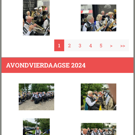
1
2
3
4
5
>
>>
AVONDVIERDAAGSE 2024