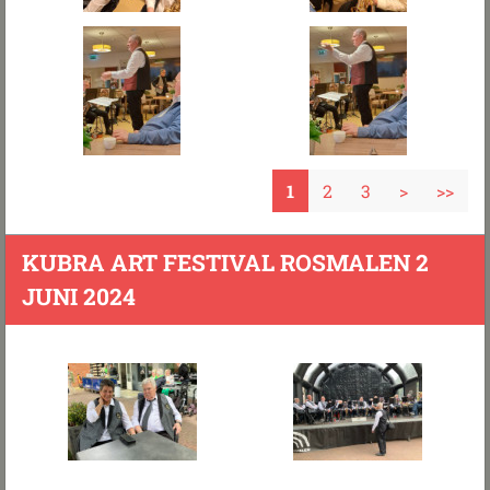
1
2
3
>
>>
KUBRA ART FESTIVAL ROSMALEN 2
JUNI 2024