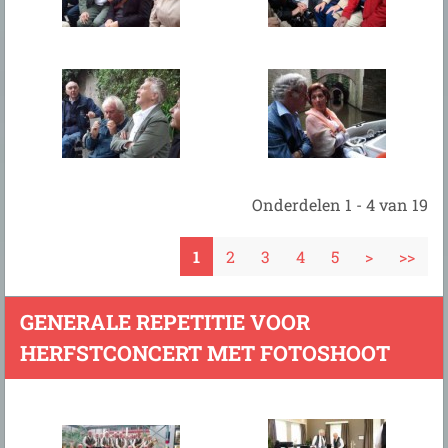
Onderdelen 1 - 4 van 19
1
2
3
4
5
>
>>
GENERALE REPETITIE VOOR
HERFSTCONCERT MET FOTOSHOOT