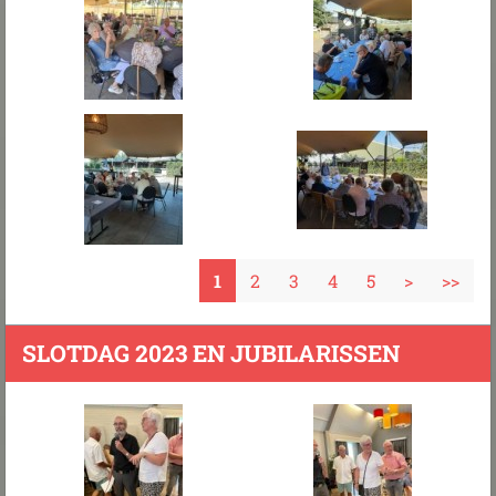
1
2
3
4
5
>
>>
SLOTDAG 2023 EN JUBILARISSEN