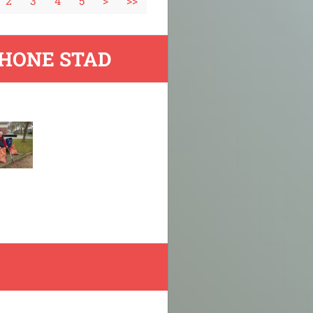
2
3
4
5
>
>>
CHONE STAD