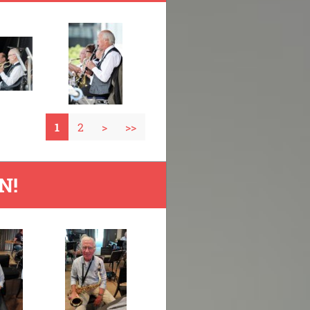
1
2
>
>>
N!