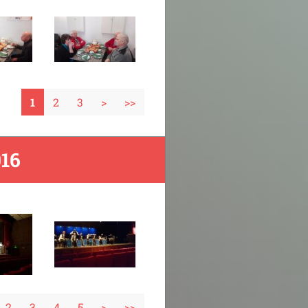
1
2
3
>
>>
16
2
3
4
5
>
>>