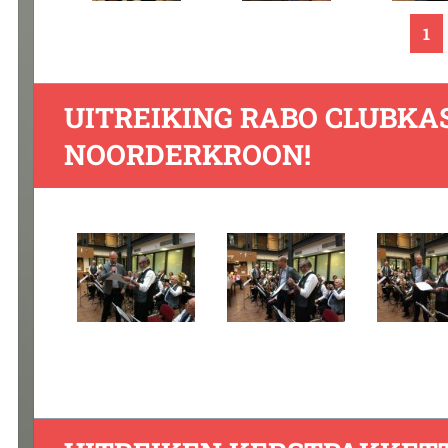
1
UITREIKING RABO CLUBKAS
NOORDERKROON!