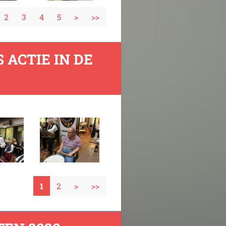
2
3
4
5
>
>>
 ACTIE IN DE
1
2
>
>>