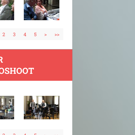
2
3
4
5
>
>>
R
TOSHOOT