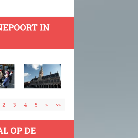
NEPOORT IN
2
3
4
5
>
>>
L OP DE