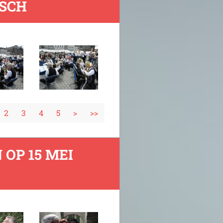
OSCH
2
3
4
5
>
>>
 OP 15 MEI