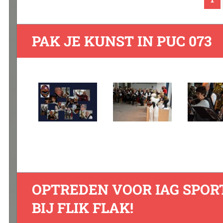
PAK JE KUNST IN PUC 073
OPTREDEN VOOR IAG SPOR
BIJ FLIK FLAK!