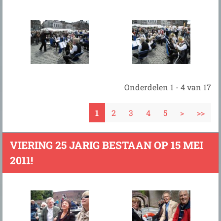
Onderdelen 1 - 4 van 17
1
2
3
4
5
>
>>
VIERING 25 JARIG BESTAAN OP 15 MEI
2011!