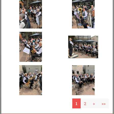
1
2
>
>>