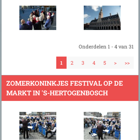
Onderdelen 1 - 4 van 31
1
2
3
4
5
>
>>
ZOMERKONINKJES FESTIVAL OP DE
MARKT IN 'S-HERTOGENBOSCH