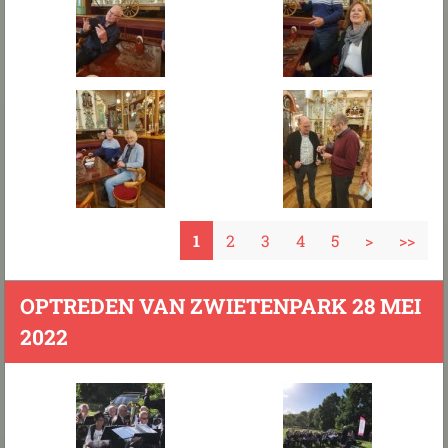
1
2
3
4
5
>
>>
OPTREDEN VAN ZWIETENPARK 28 MEI
2022