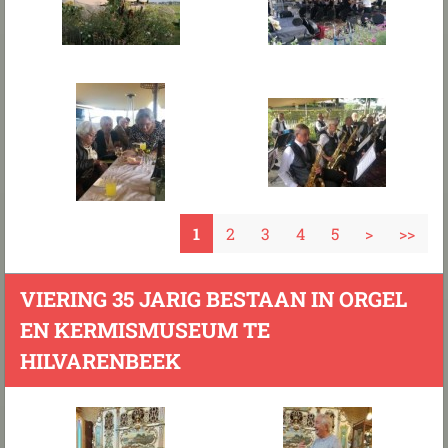
1
2
3
4
5
>
>>
VIERING 35 JARIG BESTAAN IN ORGEL
EN KERMISMUSEUM TE
HILVARENBEEK