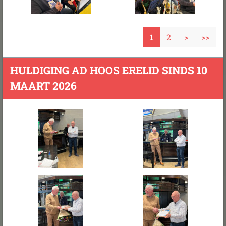
1
2
>
>>
HULDIGING AD HOOS ERELID SINDS 10
MAART 2026