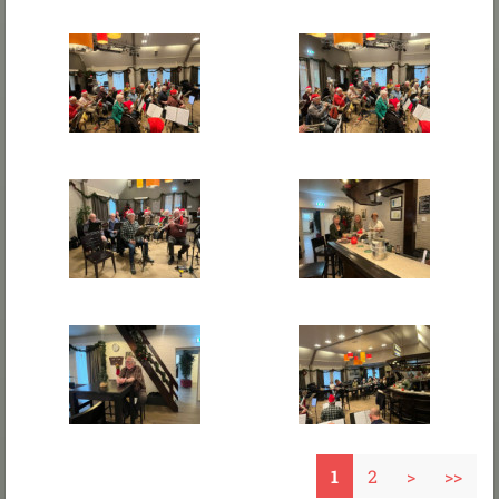
1
2
>
>>