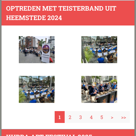
OPTREDEN MET TEISTERBAND UIT
HEEMSTEDE 2024
1
2
3
4
5
>
>>