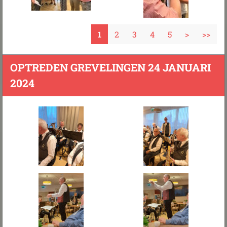
1
2
3
4
5
>
>>
OPTREDEN GREVELINGEN 24 JANUARI
2024