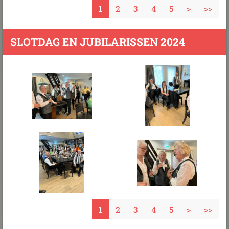
1
2
3
4
5
>
>>
SLOTDAG EN JUBILARISSEN 2024
1
2
3
4
5
>
>>