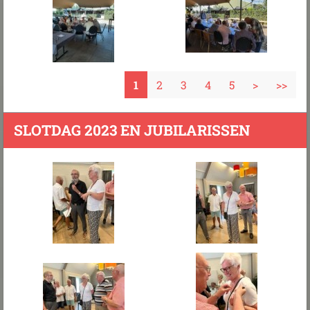
1
2
3
4
5
>
>>
SLOTDAG 2023 EN JUBILARISSEN