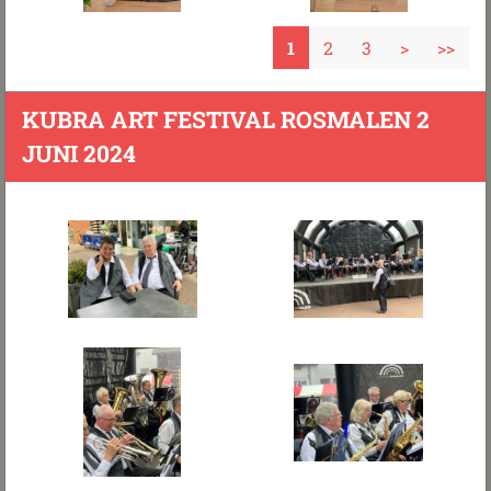
1
2
3
>
>>
KUBRA ART FESTIVAL ROSMALEN 2
JUNI 2024