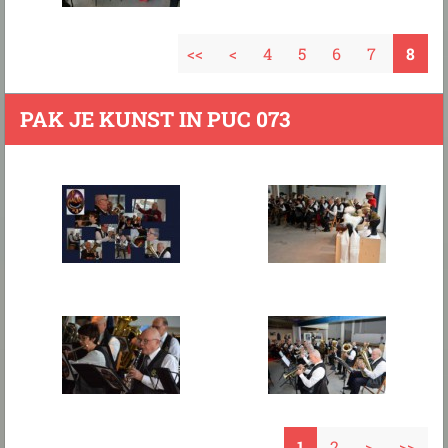
<<
<
4
5
6
7
8
PAK JE KUNST IN PUC 073
1
2
>
>>