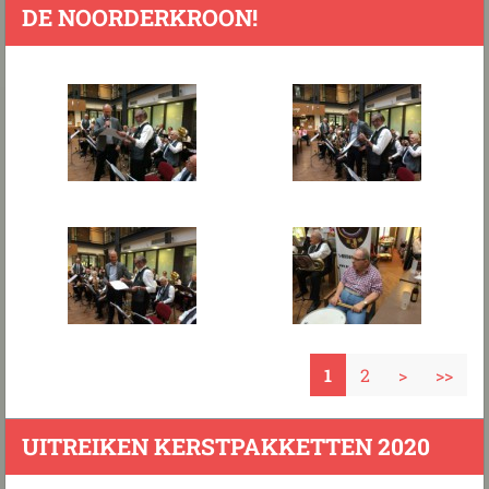
DE NOORDERKROON!
1
2
>
>>
UITREIKEN KERSTPAKKETTEN 2020