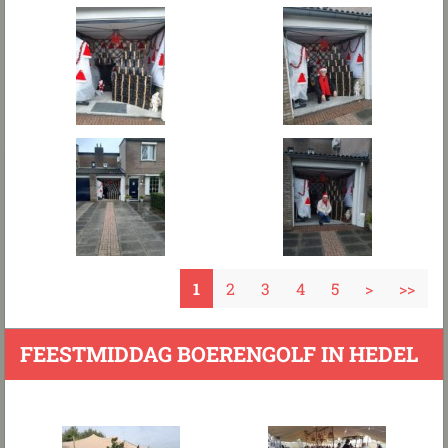
1
2
3
4
5
>
>>
FEESTMIDDAG BOERENGOLF IN HEDEL