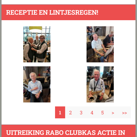
RECEPTIE EN LINTJESREGEN!
1
2
3
4
5
>
>>
UITREIKING RABO CLUBKAS ACTIE IN