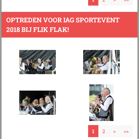
OPTREDEN VOOR IAG SPORTEVENT
2018 BIJ FLIK FLAK!
1
2
>
>>