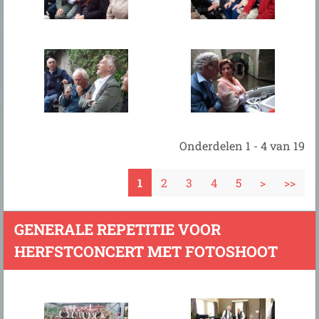
Onderdelen 1 - 4 van 19
1
2
3
4
5
>
>>
GENERALE REPETITIE VOOR
HERFSTCONCERT MET FOTOSHOOT