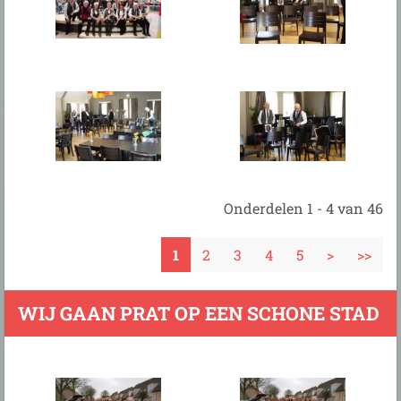
Onderdelen 1 - 4 van 46
1
2
3
4
5
>
>>
WIJ GAAN PRAT OP EEN SCHONE STAD