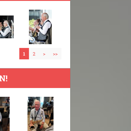
1
2
>
>>
N!