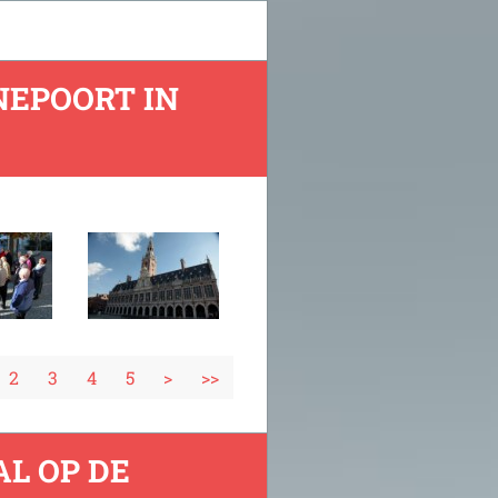
NEPOORT IN
2
3
4
5
>
>>
L OP DE