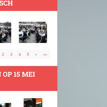
OSCH
2
3
4
5
>
>>
 OP 15 MEI