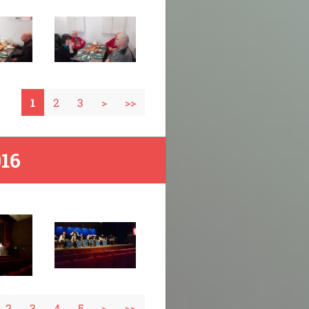
1
2
3
>
>>
16
2
3
4
5
>
>>