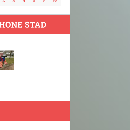
2
3
4
5
>
>>
CHONE STAD