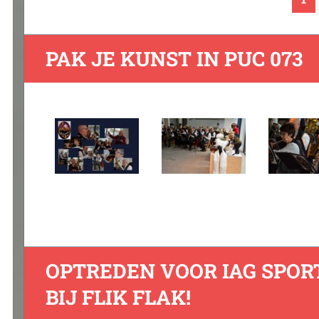
PAK JE KUNST IN PUC 073
OPTREDEN VOOR IAG SPOR
BIJ FLIK FLAK!