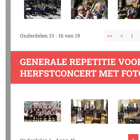
Onderdelen 13 - 16 van 19
<<
<
1
GENERALE REPETITIE VOO
HERFSTCONCERT MET FO