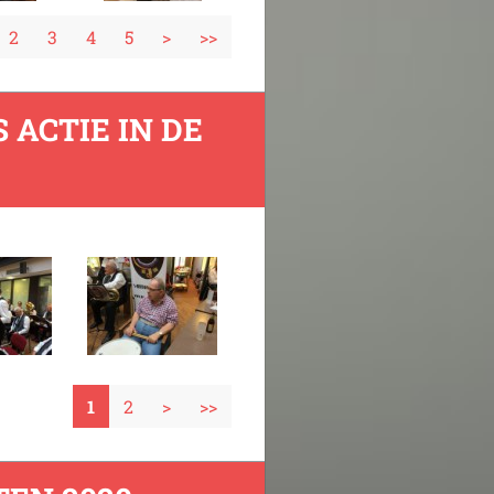
2
3
4
5
>
>>
 ACTIE IN DE
1
2
>
>>