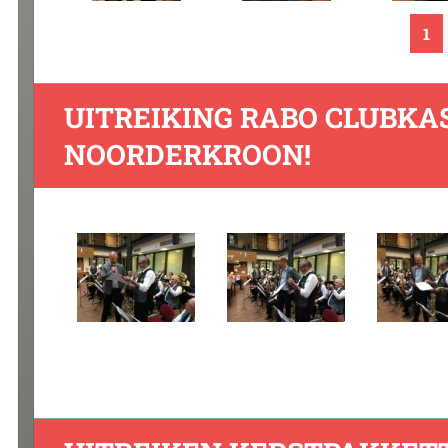
1
UITREIKING RABO CLUBKAS
NOORDERKROON!