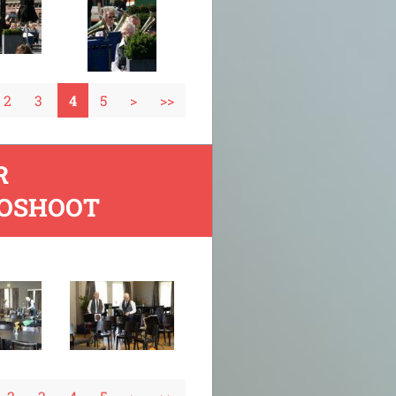
2
3
4
5
>
>>
R
TOSHOOT